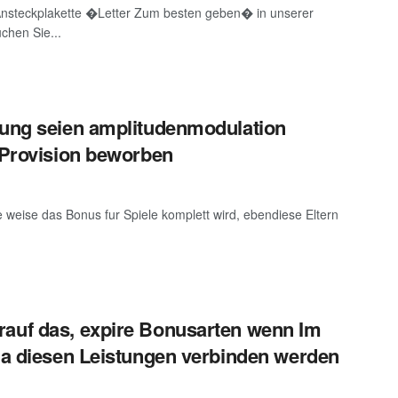
Ansteckplakette �Letter Zum besten geben� in unserer
chen Sie...
lung seien amplitudenmodulation
i Provision beworben
weise das Bonus fur Spiele komplett wird, ebendiese Eltern
rauf das, expire Bonusarten wenn Im
via diesen Leistungen verbinden werden