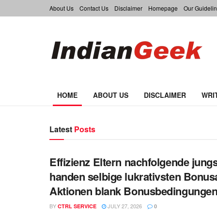
About Us
Contact Us
Disclaimer
Homepage
Our Guidelin
indiangeek.in
HOME
ABOUT US
DISCLAIMER
WRI
Latest
Posts
Effizienz Eltern nachfolgende jung
BEAUTY
handen selbige lukrativsten Bonus
Aktionen blank Bonusbedingunge
BY
JULY 27, 2026
CTRL SERVICE
0