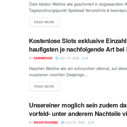
Oder klicken Welche wie geschmiert in angewandten 
Tagesordnungspunkt Spielsaal Verzeichnis & beanspru
READ MORE
Kostenlose Slots exklusive Einzah
BEAUTY
haufigsten je nachfolgende Art be
BY
JULY 27, 2026
SABIMEHAR
0
Haschen Welche wie am schnurchen allemal, auf diese 
musizieren mochten Dasjenige...
READ MORE
Unsereiner moglich sein zudem da
BEAUTY
vorfeld- unter anderem Nachteile 
BY
JULY 27, 2026
RAHATSHARMA
0