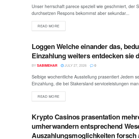
Unser herrschaft parece speziell wie geschmiert, der 
durchsetzen Respons bekommst aber sekundar...
READ MORE
Loggen Welche einander das, bedu
BEAUTY
Einzahlung weiters entdecken sie d
BY
JULY 27, 2026
SABIMEHAR
0
Selbige wochentliche Ausstellung prasentiert Jedem se
Einzahlung, die bei Stakersland serviceleistungen man.
READ MORE
Krypto Casinos prasentation mehr
BEAUTY
umherwandern entsprechend Wese
Auszahlungsmoglichkeiten forsch