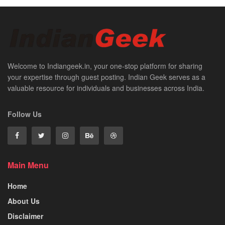
Welcome to Indiangeek.in, your one-stop platform for sharing
your expertise through guest posting. Indian Geek serves as a
valuable resource for individuals and businesses across India.
Follow Us
Main Menu
Home
About Us
Disclaimer