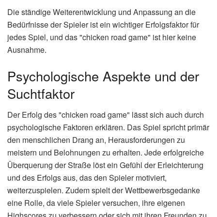
Die ständige Weiterentwicklung und Anpassung an die
Bedürfnisse der Spieler ist ein wichtiger Erfolgsfaktor für
jedes Spiel, und das "chicken road game" ist hier keine
Ausnahme.
Psychologische Aspekte und der
Suchtfaktor
Der Erfolg des "chicken road game" lässt sich auch durch
psychologische Faktoren erklären. Das Spiel spricht primär
den menschlichen Drang an, Herausforderungen zu
meistern und Belohnungen zu erhalten. Jede erfolgreiche
Überquerung der Straße löst ein Gefühl der Erleichterung
und des Erfolgs aus, das den Spieler motiviert,
weiterzuspielen. Zudem spielt der Wettbewerbsgedanke
eine Rolle, da viele Spieler versuchen, ihre eigenen
Highscores zu verbessern oder sich mit ihren Freunden zu