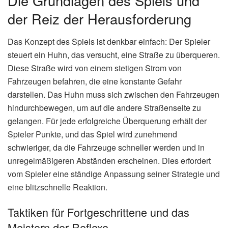
Die Grundlagen des Spiels und
der Reiz der Herausforderung
Das Konzept des Spiels ist denkbar einfach: Der Spieler
steuert ein Huhn, das versucht, eine Straße zu überqueren.
Diese Straße wird von einem stetigen Strom von
Fahrzeugen befahren, die eine konstante Gefahr
darstellen. Das Huhn muss sich zwischen den Fahrzeugen
hindurchbewegen, um auf die andere Straßenseite zu
gelangen. Für jede erfolgreiche Überquerung erhält der
Spieler Punkte, und das Spiel wird zunehmend
schwieriger, da die Fahrzeuge schneller werden und in
unregelmäßigeren Abständen erscheinen. Dies erfordert
vom Spieler eine ständige Anpassung seiner Strategie und
eine blitzschnelle Reaktion.
Taktiken für Fortgeschrittene und das
Meistern der Reflexe