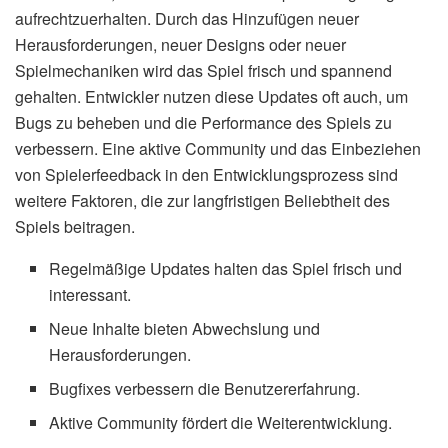
aufrechtzuerhalten. Durch das Hinzufügen neuer
Herausforderungen, neuer Designs oder neuer
Spielmechaniken wird das Spiel frisch und spannend
gehalten. Entwickler nutzen diese Updates oft auch, um
Bugs zu beheben und die Performance des Spiels zu
verbessern. Eine aktive Community und das Einbeziehen
von Spielerfeedback in den Entwicklungsprozess sind
weitere Faktoren, die zur langfristigen Beliebtheit des
Spiels beitragen.
Regelmäßige Updates halten das Spiel frisch und
interessant.
Neue Inhalte bieten Abwechslung und
Herausforderungen.
Bugfixes verbessern die Benutzererfahrung.
Aktive Community fördert die Weiterentwicklung.