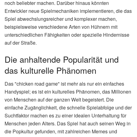
noch beliebter machen. Darüber hinaus könnten
Entwickler neue Spielmechaniken implementieren, die das
Spiel abwechslungsreicher und komplexer machen,
beispielsweise verschiedene Arten von Hühnern mit
unterschiedlichen Fähigkeiten oder spezielle Hindernisse
auf der Straße.
Die anhaltende Popularität und
das kulturelle Phänomen
Das "chicken road game" ist mehr als nur ein einfaches
Handyspiel; es ist ein kulturelles Phänomen, das Millionen
von Menschen auf der ganzen Welt begeistert. Die
einfache Zugänglichkeit, die schnelle Spielabfolge und der
Suchtfaktor machen es zu einer idealen Unterhaltung für
Menschen jeden Alters. Das Spiel hat auch seinen Weg in
die Popkultur gefunden, mit zahlreichen Memes und