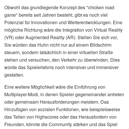
Obwohl das grundlegende Konzept des "chicken road
game" bereits seit Jahren besteht, gibt es noch viel
Potenzial für Innovationen und Weiterentwicklungen. Eine
mögliche Richtung wäre die Integration von Virtual Reality
(VR) oder Augmented Reality (AR). Stellen Sie sich vor,
Sie würden das Huhn nicht nur auf einem Bildschirm
steuern, sondern tatsächlich in einer virtuellen Straße
stehen und versuchen, den Verkehr zu überwinden. Dies
würde das Spielerlebnis noch intensiver und immersiver
gestalten.
Eine weitere Möglichkeit wäre die Einführung von
Multiplayer-Modi, in denen Spieler gegeneinander antreten
oder gemeinsam Herausforderungen meistern. Das
Hinzufügen von sozialen Funktionen, wie beispielsweise
das Teilen von Highscores oder das Herausfordern von
Freunden, könnte die Community stärken und das Spiel