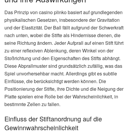
Das Prinzip von casino plinko basiert auf grundlegenden
physikalischen Gesetzen, insbesondere der Gravitation
und der Elastizität. Der Ball fällt aufgrund der Schwerkraft
nach unten, wobei die Stifte als Hindernisse dienen, die
seine Richtung ändern. Jeder Aufprall auf einen Stift führt
zu einer reflexiven Ablenkung, deren Winkel von der
Stoßrichtung und den Eigenschaften des Stifts abhängt.
Diese Abprallmuster sind grundsätzlich zufällig, was das
Spiel unvorhersehbar macht. Allerdings gibt es subtile
Einflüsse, die berücksichtigt werden können. Die
Positionierung der Stifte, ihre Dichte und die Neigung der
Platte spielen eine Rolle bei der Wahrscheinlichkeit, in
bestimmte Zellen zu fallen.
Einfluss der Stiftanordnung auf die
Gewinnwahrscheinlichkeit