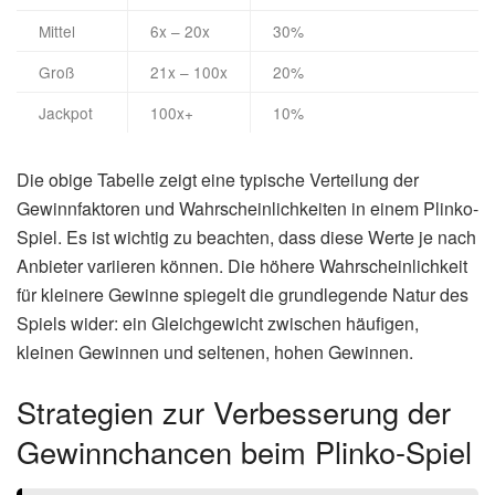
Mittel
6x – 20x
30%
Groß
21x – 100x
20%
Jackpot
100x+
10%
Die obige Tabelle zeigt eine typische Verteilung der
Gewinnfaktoren und Wahrscheinlichkeiten in einem Plinko-
Spiel. Es ist wichtig zu beachten, dass diese Werte je nach
Anbieter variieren können. Die höhere Wahrscheinlichkeit
für kleinere Gewinne spiegelt die grundlegende Natur des
Spiels wider: ein Gleichgewicht zwischen häufigen,
kleinen Gewinnen und seltenen, hohen Gewinnen.
Strategien zur Verbesserung der
Gewinnchancen beim Plinko-Spiel