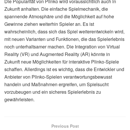
Die Popularität von Plinko wird voraussichtlich auch in
Zukunft anhalten. Die einfache Spielmechanik, die
spannende Atmosphäre und die Möglichkeit auf hohe
Gewinne ziehen weiterhin Spieler an. Es ist
wahrscheinlich, dass sich das Spiel weiterentwickeln wird,
mit neuen Varianten und Funktionen, die das Spielerlebnis
noch unterhaltsamer machen. Die Integration von Virtual
Reality (VR) und Augmented Reality (AR) könnte in
Zukunft neue Möglichkeiten für interaktive Plinko-Spiele
schaffen. Allerdings ist es wichtig, dass die Entwickler und
Anbieter von Plinko-Spielen verantwortungsbewusst
handeln und Maßnahmen ergreifen, um Spielsucht
vorzubeugen und ein sicheres Spielerlebnis zu
gewährleisten.
Previous Post