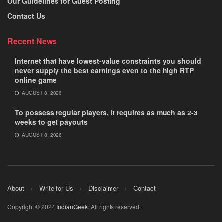
Our Guidelines for Guest Posting
Contact Us
Recent News
Internet that have lowest-value constraints you should
never supply the best earnings even to the high RTP
online game
AUGUST 8, 2026
To possess regular players, it requires as much as 2-3
weeks to get payouts
AUGUST 8, 2026
About
Write for Us
Disclaimer
Contact
Copyright © 2024
IndianGeek
. All rights reserved.