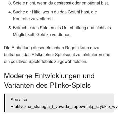
Spiele nicht, wenn du gestresst oder emotional bist.
Suche dir Hilfe, wenn du das Gefühl hast, die
Kontrolle zu verlieren.
Betrachte das Spielen als Unterhaltung und nicht als
Möglichkeit, Geld zu verdienen.
Die Einhaltung dieser einfachen Regeln kann dazu
beitragen, das Risiko einer Spielsucht zu minimieren und
ein positives Spielerlebnis zu gewährleisten.
Moderne Entwicklungen und
Varianten des Plinko-Spiels
See also
Praktyczna_strategia_i_vavada_zapewniają_szybkie_w