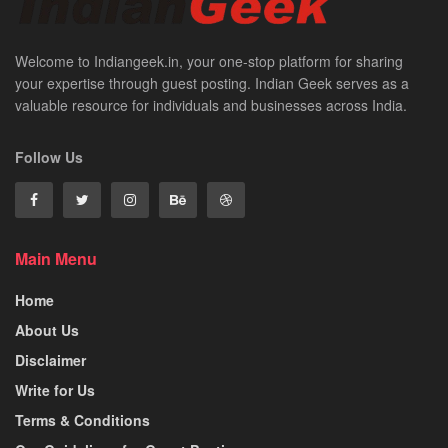
Welcome to Indiangeek.in, your one-stop platform for sharing
your expertise through guest posting. Indian Geek serves as a
valuable resource for individuals and businesses across India.
Follow Us
Main Menu
Home
About Us
Disclaimer
Write for Us
Terms & Conditions