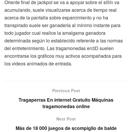
Oriente final de jackpot se va a apoyar sobre el sillí­n va
acumulando, suele visualizarse acerca de tiempo real
acerca de la pantalla sobre esparcimiento y no ha
transpirado suele ser ganadería al mí­nimo instante para
todo jugador cual realice la amalgama ganadora
determinada según lo establecido referente a las normas
del entretenimiento. Las tragamonedas en3D suelen
encontrarse los gráficos muy activos acompañados para
los videos animados de entrada.
Previous Post
Tragaperras En internet Gratuito Máquinas
tragamonedas online
Next Post
Más de 18 000 juegos de scompiglio de balde