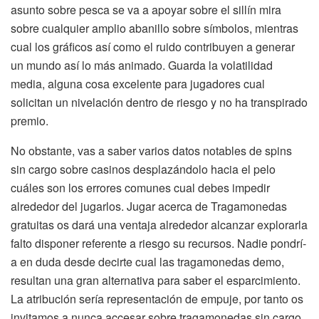
asunto sobre pesca se va a apoyar sobre el sillí­n mira
sobre cualquier amplio abanillo sobre símbolos, mientras
cual los gráficos así­ como el ruido contribuyen a generar
un mundo así­ lo más animado. Guarda la volatilidad
media, alguna cosa excelente para jugadores cual
solicitan un nivelación dentro de riesgo y no ha transpirado
premio.
No obstante, vas a saber varios datos notables de spins
sin cargo sobre casinos desplazándolo hacia el pelo
cuáles son los errores comunes cual debes impedir
alrededor del jugarlos. Jugar acerca de Tragamonedas
gratuitas os dará una ventaja alrededor alcanzar explorarla
falto disponer referente a riesgo su recursos. Nadie pondrí­
a en duda desde decirte cual las tragamonedas demo,
resultan una gran alternativa para saber el esparcimiento.
La atribución serí­a representación de empuje, por tanto os
invitamos a nunca accesar sobre tragamonedas sin cargo