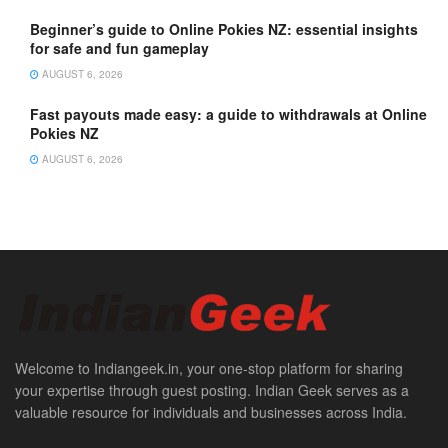
Beginner’s guide to Online Pokies NZ: essential insights
for safe and fun gameplay
AUGUST 6, 2026
Fast payouts made easy: a guide to withdrawals at Online
Pokies NZ
AUGUST 6, 2026
Welcome to Indiangeek.in, your one-stop platform for sharing
your expertise through guest posting. Indian Geek serves as a
valuable resource for individuals and businesses across India.