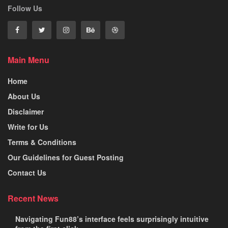
Follow Us
Main Menu
Home
About Us
Disclaimer
Write for Us
Terms & Conditions
Our Guidelines for Guest Posting
Contact Us
Recent News
Navigating Fun88’s interface feels surprisingly intuitive