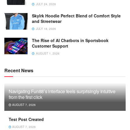
JULY 24, 2026
Skylrk Hoodie Perfect Blend of Comfort Style
and Streetwear
JULY 18, 2026
The Rise of AI Chatbots in Sportsbook
Customer Support
AUGUST 1, 2026
Recent News
Navigating Fun88’s interface feels surprisingly intuitive
from the first click
AUGUST 7, 2026
Test Post Created
AUGUST 7, 2026