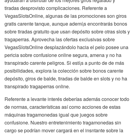
ayudarán a disfrutar de los mejores giros regalado y
tiradas desprovisto complicaciones. Referente a
VegasSlotsOnline, algunas de las promociones son giros
gratis carente tanque, aunque ademí¡s encontrarás bonos
sobre tiradas gratuito que usan depósito sobre otras slots y
tragaperras. Aprovecha las ofertas exclusivas sobre
VegasSlotsOnline desplazándolo hacia el pelo posee una
pericia sobre confusione online segura, amena y no ha
transpirado carente peligros. Si estí¡s a punto de de más
posibilidades, explora la colección sobre bonos carente
depósito, giros de balde, tiradas de balde en slots y no ha
transpirado tragaperras online.
Referente a levante interés deberías además conocer todo
de normas, características así­ como acciones de estas
máquinas tragamonedas igual que juegos sobre
confusione. Nuestro entretenimiento tragamonedas sin
cargo se podrí­an mover cargará en el insntante sobre la