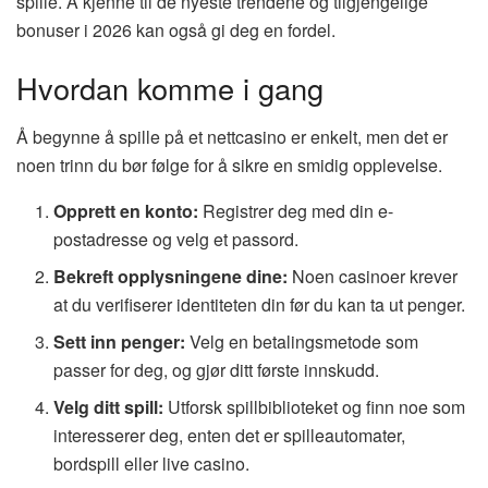
spille. Å kjenne til de nyeste trendene og tilgjengelige
bonuser i 2026 kan også gi deg en fordel.
Hvordan komme i gang
Å begynne å spille på et nettcasino er enkelt, men det er
noen trinn du bør følge for å sikre en smidig opplevelse.
Opprett en konto:
Registrer deg med din e-
postadresse og velg et passord.
Bekreft opplysningene dine:
Noen casinoer krever
at du verifiserer identiteten din før du kan ta ut penger.
Sett inn penger:
Velg en betalingsmetode som
passer for deg, og gjør ditt første innskudd.
Velg ditt spill:
Utforsk spillbiblioteket og finn noe som
interesserer deg, enten det er spilleautomater,
bordspill eller live casino.