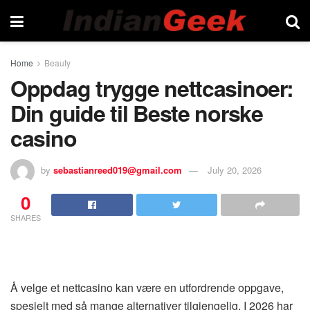
Home
Beauty
Oppdag trygge nettcasinoer:
Din guide til Beste norske
casino
by
sebastianreed019@gmail.com
July 20, 2026
0
SHARES
Å velge et nettcasino kan være en utfordrende oppgave,
spesielt med så mange alternativer tilgjengelig. I 2026 har