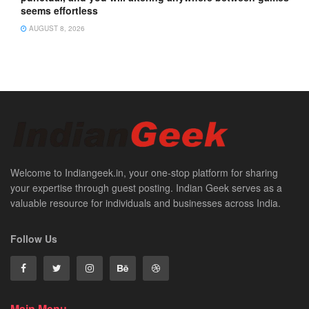
seems effortless
AUGUST 8, 2026
Welcome to Indiangeek.in, your one-stop platform for sharing
your expertise through guest posting. Indian Geek serves as a
valuable resource for individuals and businesses across India.
Follow Us
Main Menu