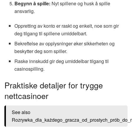
Begynn å spille:
Nyt spillene og husk å spille
ansvarlig.
Oppretting av konto er raskt og enkelt, noe som gir
deg tilgang til spillene umiddelbart.
Bekreftelse av opplysninger øker sikkerheten og
beskytter deg som spiller.
Raske innskudd gir deg umiddelbar tilgang til
casinospilling.
Praktiske detaljer for trygge
nettcasinoer
See also
Rozrywka_dla_każdego_gracza_od_prostych_prób_do_m