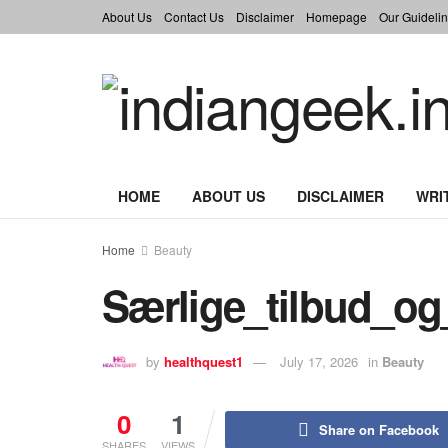
About Us
Contact Us
Disclaimer
Homepage
Our Guidelin
HOME
ABOUT US
DISCLAIMER
WRI
Home
Beauty
Særlige_tilbud_og
by
healthquest1
July 17, 2026
in
Beauty
0
1
Share on Facebook
SHARES
VIEWS