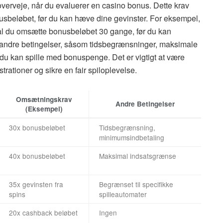
overveje, når du evaluerer en casino bonus. Dette krav
sbeløbet, før du kan hæve dine gevinster. For eksempel,
al du omsætte bonusbeløbet 30 gange, før du kan
andre betingelser, såsom tidsbegrænsninger, maksimale
du kan spille med bonuspenge. Det er vigtigt at være
rationer og sikre en fair spiloplevelse.
Omsætningskrav
Andre Betingelser
(Eksempel)
30x bonusbeløbet
Tidsbegrænsning,
minimumsindbetaling
40x bonusbeløbet
Maksimal indsatsgrænse
35x gevinsten fra
Begrænset til specifikke
spins
spilleautomater
20x cashback beløbet
Ingen