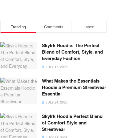
Trending
Comments
Latest
Skylrk Hoodie: The Perfect
Blend of Comfort, Style, and
Everyday Fashion
JULY 17, 2026
What Makes the Essentials
Hoodie a Premium Streetwear
Essential
JULY 24, 2026
Skylrk Hoodie Perfect Blend
of Comfort Style and
Streetwear
JULY 18, 2026