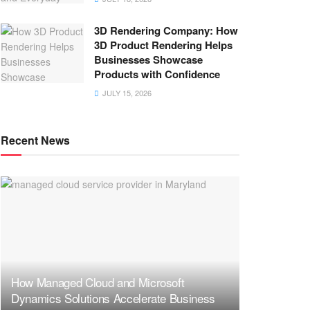
3D Rendering Company: How
3D Product Rendering Helps
Businesses Showcase
Products with Confidence
JULY 15, 2026
Recent News
How Managed Cloud and Microsoft
Dynamics Solutions Accelerate Business