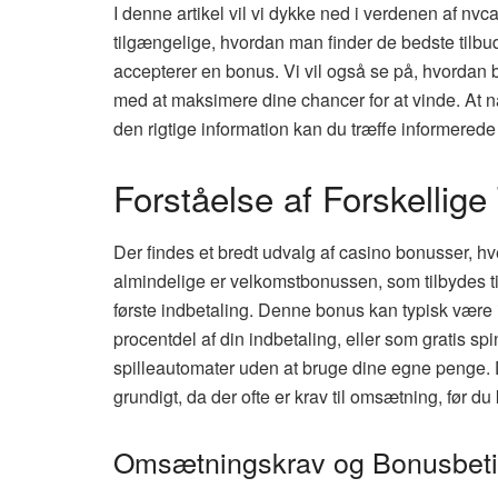
I denne artikel vil vi dykke ned i verdenen af nv
tilgængelige, hvordan man finder de bedste til
accepterer en bonus. Vi vil også se på, hvordan 
med at maksimere dine chancer for at vinde. At
den rigtige information kan du træffe informerede 
Forståelse af Forskellig
Der findes et bredt udvalg af casino bonusser, hv
almindelige er velkomstbonussen, som tilbydes til 
første indbetaling. Denne bonus kan typisk være
procentdel af din indbetaling, eller som gratis spi
spilleautomater uden at bruge dine egne penge. D
grundigt, da der ofte er krav til omsætning, før d
Omsætningskrav og Bonusbeti