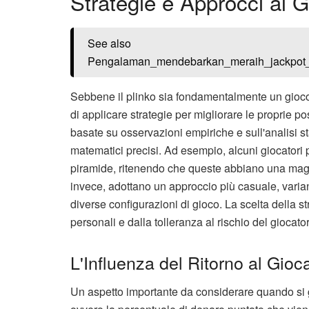
Strategie e Approcci al G
See also
Pengalaman_mendebarkan_meraih_jackpot_
Sebbene il plinko sia fondamentalmente un gioco 
di applicare strategie per migliorare le proprie pos
basate su osservazioni empiriche e sull'analisi stat
matematici precisi. Ad esempio, alcuni giocatori 
piramide, ritenendo che queste abbiano una maggior
invece, adottano un approccio più casuale, varian
diverse configurazioni di gioco. La scelta della s
personali e dalla tolleranza al rischio del giocato
L'Influenza del Ritorno al Gioc
Un aspetto importante da considerare quando si gi