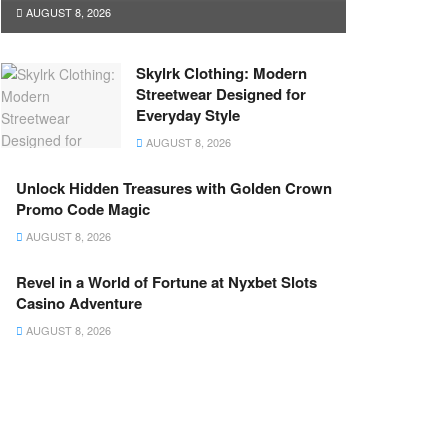
AUGUST 8, 2026
Skylrk Clothing: Modern
Streetwear Designed for
Everyday Style
AUGUST 8, 2026
Unlock Hidden Treasures with Golden Crown
Promo Code Magic
AUGUST 8, 2026
Revel in a World of Fortune at Nyxbet Slots
Casino Adventure
AUGUST 8, 2026