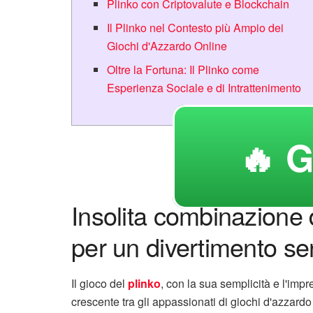
Plinko con Criptovalute e Blockchain
Il Plinko nel Contesto più Ampio dei
Giochi d'Azzardo Online
Oltre la Fortuna: Il Plinko come
Esperienza Sociale e di Intrattenimento
🔥 G
Insolita combinazione d
per un divertimento se
Il gioco del
plinko
, con la sua semplicità e l'impr
crescente tra gli appassionati di giochi d'azzard