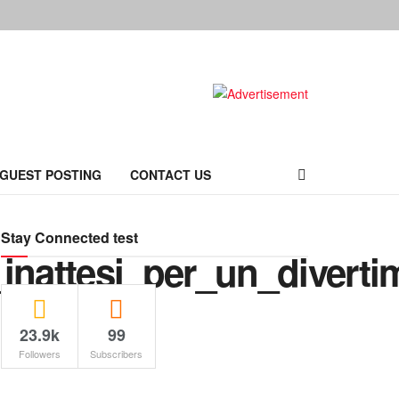
 GUEST POSTING
CONTACT US
Stay Connected test
inattesi_per_un_divert
23.9k
99
Followers
Subscribers