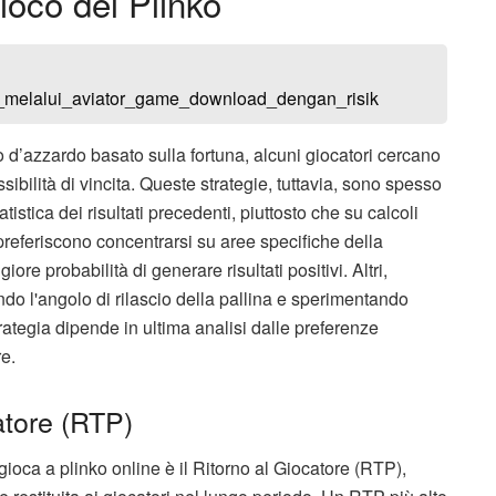
ioco del Plinko
melalui_aviator_game_download_dengan_risik
d’azzardo basato sulla fortuna, alcuni giocatori cercano
sibilità di vincita. Queste strategie, tuttavia, sono spesso
istica dei risultati precedenti, piuttosto che su calcoli
preferiscono concentrarsi su aree specifiche della
e probabilità di generare risultati positivi. Altri,
do l'angolo di rilascio della pallina e sperimentando
trategia dipende in ultima analisi dalle preferenze
re.
atore (RTP)
oca a plinko online è il Ritorno al Giocatore (RTP),