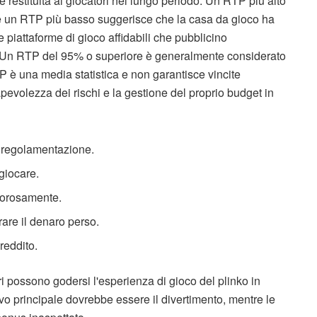
 restituita ai giocatori nel lungo periodo. Un RTP più alto
re un RTP più basso suggerisce che la casa da gioco ha
piattaforme di gioco affidabili che pubblicino
o. Un RTP del 95% o superiore è generalmente considerato
P è una media statistica e non garantisce vincite
apevolezza dei rischi e la gestione del proprio budget in
e regolamentazione.
 giocare.
igorosamente.
are il denaro perso.
reddito.
i possono godersi l'esperienza di gioco del plinko in
vo principale dovrebbe essere il divertimento, mentre le