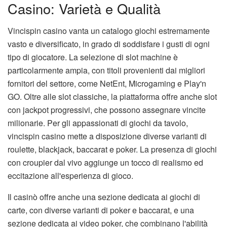
Casino: Varietà e Qualità
Vincispin casino vanta un catalogo giochi estremamente
vasto e diversificato, in grado di soddisfare i gusti di ogni
tipo di giocatore. La selezione di slot machine è
particolarmente ampia, con titoli provenienti dai migliori
fornitori del settore, come NetEnt, Microgaming e Play'n
GO. Oltre alle slot classiche, la piattaforma offre anche slot
con jackpot progressivi, che possono assegnare vincite
milionarie. Per gli appassionati di giochi da tavolo,
vincispin casino mette a disposizione diverse varianti di
roulette, blackjack, baccarat e poker. La presenza di giochi
con croupier dal vivo aggiunge un tocco di realismo ed
eccitazione all'esperienza di gioco.
Il casinò offre anche una sezione dedicata ai giochi di
carte, con diverse varianti di poker e baccarat, e una
sezione dedicata ai video poker, che combinano l'abilità