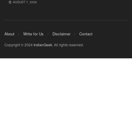
AUGUST 7, 2026
About
Write for Us
Disclaimer
Contact
Copyright © 2024
IndianGeek
. All rights reserved.