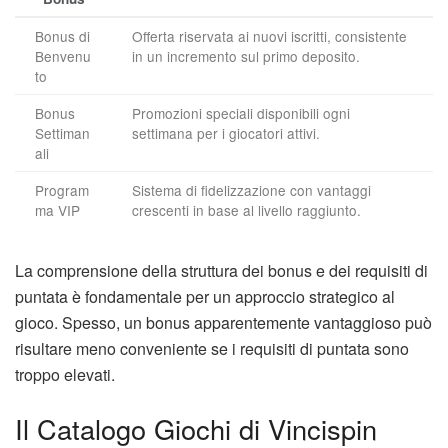
Bonus di
Offerta riservata ai nuovi iscritti, consistente
Benvenu
in un incremento sul primo deposito.
to
Bonus
Promozioni speciali disponibili ogni
Settiman
settimana per i giocatori attivi.
ali
Program
Sistema di fidelizzazione con vantaggi
ma VIP
crescenti in base al livello raggiunto.
La comprensione della struttura dei bonus e dei requisiti di
puntata è fondamentale per un approccio strategico al
gioco. Spesso, un bonus apparentemente vantaggioso può
risultare meno conveniente se i requisiti di puntata sono
troppo elevati.
Il Catalogo Giochi di Vincispin