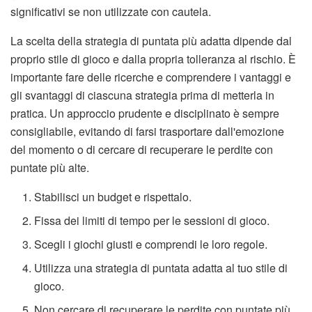
significativi se non utilizzate con cautela.
La scelta della strategia di puntata più adatta dipende dal
proprio stile di gioco e dalla propria tolleranza al rischio. È
importante fare delle ricerche e comprendere i vantaggi e
gli svantaggi di ciascuna strategia prima di metterla in
pratica. Un approccio prudente e disciplinato è sempre
consigliabile, evitando di farsi trasportare dall'emozione
del momento o di cercare di recuperare le perdite con
puntate più alte.
Stabilisci un budget e rispettalo.
Fissa dei limiti di tempo per le sessioni di gioco.
Scegli i giochi giusti e comprendi le loro regole.
Utilizza una strategia di puntata adatta al tuo stile di
gioco.
Non cercare di recuperare le perdite con puntate più