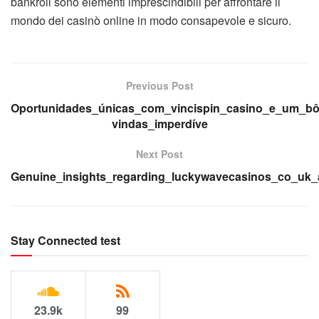
bankroll sono elementi imprescindibili per affrontare il
mondo dei casinò online in modo consapevole e sicuro.
Previous Post
Oportunidades_únicas_com_vincispin_casino_e_um_b
vindas_imperdíve
Next Post
Genuine_insights_regarding_luckywavecasinos_co_uk_
Stay Connected test
23.9k
99