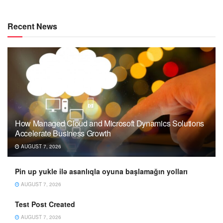
Recent News
How Managed Cloud and Microsoft Dynamics Solutions
Accelerate Business Growth
AUGUST 7, 2026
Pin up yukle ilə asanlıqla oyuna başlamağın yolları
AUGUST 7, 2026
Test Post Created
AUGUST 7, 2026