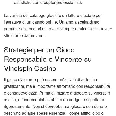
realistiche con croupier professionisti.
La varietà del catalogo giochi è un fattore cruciale per
l'attrattiva di un casinò online. Un'ampia scelta di titoli
permette ai giocatori di trovare sempre qualcosa di nuovo e
stimolante da provare.
Strategie per un Gioco
Responsabile e Vincente su
Vincispin Casino
Il gioco d'azzardo può essere un'attività divertente e
gratificante, ma è importante affrontarlo con responsabilità
e consapevolezza. Prima di iniziare a giocare su vincispin
casino, è fondamentale stabilire un budget e rispettarlo
rigorosamente. Non si dovrebbe mai giocare con denaro
destinato ad altre spese essenziali, come affitto, cibo o