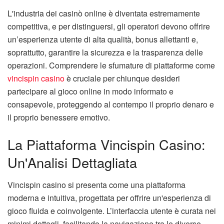
L'industria dei casinò online è diventata estremamente
competitiva, e per distinguersi, gli operatori devono offrire
un’esperienza utente di alta qualità, bonus allettanti e,
soprattutto, garantire la sicurezza e la trasparenza delle
operazioni. Comprendere le sfumature di piattaforme come
vincispin casino
è cruciale per chiunque desideri
partecipare al gioco online in modo informato e
consapevole, proteggendo al contempo il proprio denaro e
il proprio benessere emotivo.
La Piattaforma Vincispin Casino:
Un'Analisi Dettagliata
Vincispin casino si presenta come una piattaforma
moderna e intuitiva, progettata per offrire un'esperienza di
gioco fluida e coinvolgente. L’interfaccia utente è curata nei
minimi dettagli, facilitando la navigazione tra le diverse