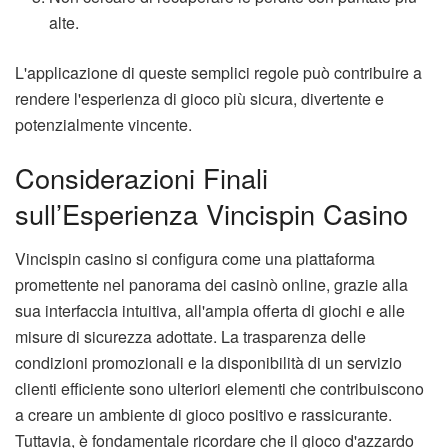
alte.
L'applicazione di queste semplici regole può contribuire a
rendere l'esperienza di gioco più sicura, divertente e
potenzialmente vincente.
Considerazioni Finali
sull’Esperienza Vincispin Casino
Vincispin casino si configura come una piattaforma
promettente nel panorama dei casinò online, grazie alla
sua interfaccia intuitiva, all'ampia offerta di giochi e alle
misure di sicurezza adottate. La trasparenza delle
condizioni promozionali e la disponibilità di un servizio
clienti efficiente sono ulteriori elementi che contribuiscono
a creare un ambiente di gioco positivo e rassicurante.
Tuttavia, è fondamentale ricordare che il gioco d'azzardo