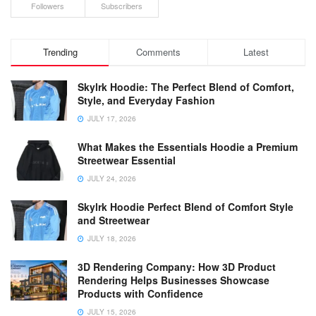
Followers
Subscribers
Trending
Comments
Latest
Skylrk Hoodie: The Perfect Blend of Comfort,
Style, and Everyday Fashion
JULY 17, 2026
What Makes the Essentials Hoodie a Premium
Streetwear Essential
JULY 24, 2026
Skylrk Hoodie Perfect Blend of Comfort Style
and Streetwear
JULY 18, 2026
3D Rendering Company: How 3D Product
Rendering Helps Businesses Showcase
Products with Confidence
JULY 15, 2026