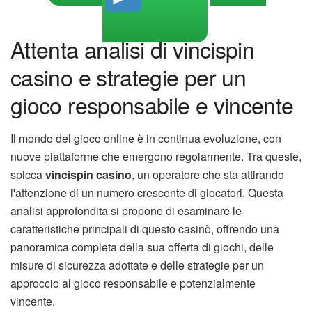
Attenta analisi di vincispin
casino e strategie per un
gioco responsabile e vincente
Il mondo del gioco online è in continua evoluzione, con
nuove piattaforme che emergono regolarmente. Tra queste,
spicca
vincispin casino
, un operatore che sta attirando
l'attenzione di un numero crescente di giocatori. Questa
analisi approfondita si propone di esaminare le
caratteristiche principali di questo casinò, offrendo una
panoramica completa della sua offerta di giochi, delle
misure di sicurezza adottate e delle strategie per un
approccio al gioco responsabile e potenzialmente
vincente.