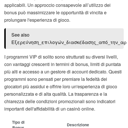
applicabili. Un approccio consapevole all’utilizzo dei
bonus può massimizzare le opportunità di vincita e
prolungare l'esperienza di gioco.
See also
Εξερεύνηση_επιλογών_διασκέδασης_από_την_αρ
I programmi VIP di solito sono strutturati su diversi livelli,
con vantaggi crescenti in termini di bonus, limiti di puntata
più alti e accesso a un gestore di account dedicato. Questi
programmi sono pensati per premiare la fedeltà dei
giocatori più assidui e offrire loro un'esperienza di gioco
personalizzata e di alta qualità. La trasparenza e la
chiarezza delle condizioni promozionali sono indicatori
importanti dell'affidabilità di un casinò online.
Tipo di
Descrizione
Bonus