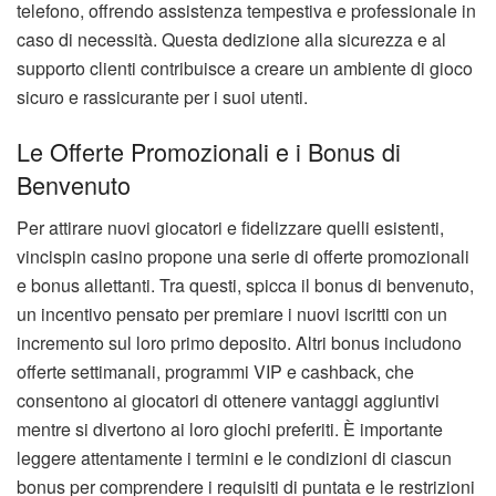
telefono, offrendo assistenza tempestiva e professionale in
caso di necessità. Questa dedizione alla sicurezza e al
supporto clienti contribuisce a creare un ambiente di gioco
sicuro e rassicurante per i suoi utenti.
Le Offerte Promozionali e i Bonus di
Benvenuto
Per attirare nuovi giocatori e fidelizzare quelli esistenti,
vincispin casino propone una serie di offerte promozionali
e bonus allettanti. Tra questi, spicca il bonus di benvenuto,
un incentivo pensato per premiare i nuovi iscritti con un
incremento sul loro primo deposito. Altri bonus includono
offerte settimanali, programmi VIP e cashback, che
consentono ai giocatori di ottenere vantaggi aggiuntivi
mentre si divertono ai loro giochi preferiti. È importante
leggere attentamente i termini e le condizioni di ciascun
bonus per comprendere i requisiti di puntata e le restrizioni