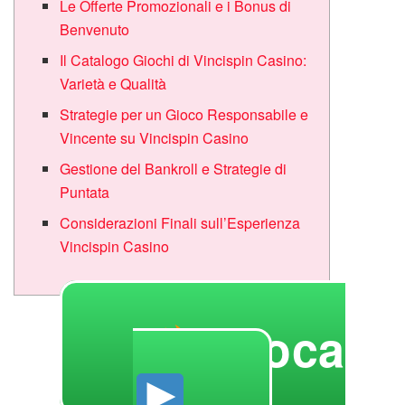
Le Offerte Promozionali e i Bonus di
Benvenuto
Il Catalogo Giochi di Vincispin Casino:
Varietà e Qualità
Strategie per un Gioco Responsabile e
Vincente su Vincispin Casino
Gestione del Bankroll e Strategie di
Puntata
Considerazioni Finali sull’Esperienza
Vincispin Casino
Gioca