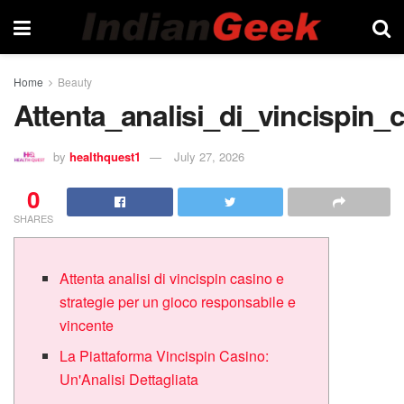
Home
Beauty
Attenta_analisi_di_vincispin
by
healthquest1
July 27, 2026
0
SHARES
Attenta analisi di vincispin casino e
strategie per un gioco responsabile e
vincente
La Piattaforma Vincispin Casino:
Un'Analisi Dettagliata