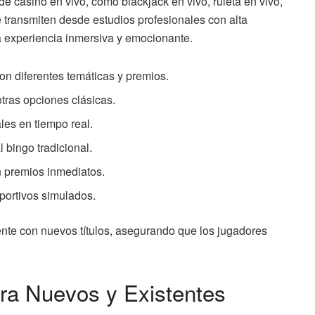
de casino en vivo, como blackjack en vivo, ruleta en vivo,
e transmiten desde estudios profesionales con alta
a experiencia inmersiva y emocionante.
on diferentes temáticas y premios.
otras opciones clásicas.
les en tiempo real.
 bingo tradicional.
 premios inmediatos.
portivos simulados.
nte con nuevos títulos, asegurando que los jugadores
ra Nuevos y Existentes