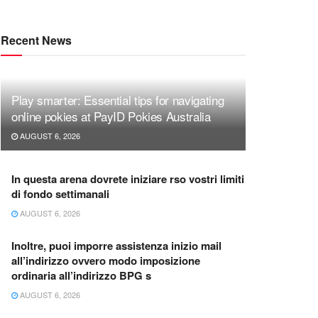
Recent News
Play smarter: Essential tips for navigating
online pokies at PayID Pokies Australia
AUGUST 6, 2026
In questa arena dovrete iniziare rso vostri limiti
di fondo settimanali
AUGUST 6, 2026
Inoltre, puoi imporre assistenza inizio mail
all’indirizzo ovvero modo imposizione
ordinaria all’indirizzo BPG s
AUGUST 6, 2026