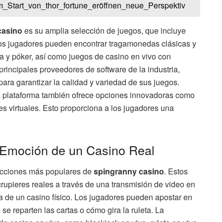
_Start_von_thor_fortune_eröffnen_neue_Perspektiv
casino
es su amplia selección de juegos, que incluye
Los jugadores pueden encontrar tragamonedas clásicas y
 y póker, así como juegos de casino en vivo con
principales proveedores de software de la industria,
ra garantizar la calidad y variedad de sus juegos.
la plataforma también ofrece opciones innovadoras como
es virtuales. Esto proporciona a los jugadores una
 Emoción de un Casino Real
racciones más populares de
spingranny casino
. Estos
crupieres reales a través de una transmisión de video en
la de un casino físico. Los jugadores pueden apostar en
se reparten las cartas o cómo gira la ruleta. La