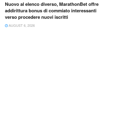
Nuovo al elenco diverso, MarathonBet offre
addirittura bonus di commiato interessanti
verso procedere nuovi iscritti
AUGUST 6, 2026