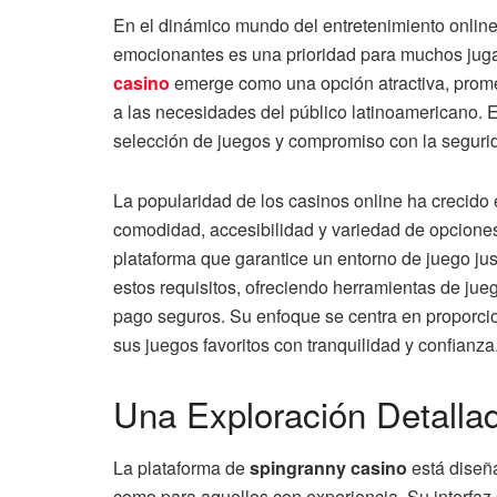
En el dinámico mundo del entretenimiento online
emocionantes es una prioridad para muchos juga
casino
emerge como una opción atractiva, prom
a las necesidades del público latinoamericano. Es
selección de juegos y compromiso con la segurid
La popularidad de los casinos online ha crecido
comodidad, accesibilidad y variedad de opciones
plataforma que garantice un entorno de juego jus
estos requisitos, ofreciendo herramientas de jue
pago seguros. Su enfoque se centra en proporcio
sus juegos favoritos con tranquilidad y confianza
Una Exploración Detallad
La plataforma de
spingranny casino
está diseña
como para aquellos con experiencia. Su interfaz d