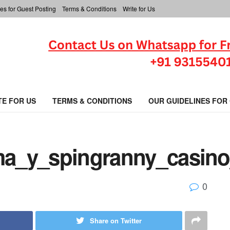
es for Guest Posting
Terms & Conditions
Write for Us
TE FOR US
TERMS & CONDITIONS
OUR GUIDELINES FOR
rma_y_spingranny_casin
0
Share on Twitter