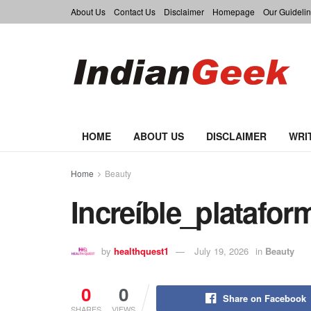
About Us
Contact Us
Disclaimer
Homepage
Our Guidelin
HOME
ABOUT US
DISCLAIMER
WRI
Home
Beauty
Increíble_platafo
by
healthquest1
July 19, 2026
in
Beauty
0
0
Share on Facebook
SHARES
VIEWS