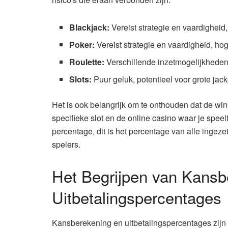
Blackjack:
Vereist strategie en vaardigheid
Poker:
Vereist strategie en vaardigheid, hog
Roulette:
Verschillende inzetmogelijkheden,
Slots:
Puur geluk, potentieel voor grote jack
Het is ook belangrijk om te onthouden dat de win
specifieke slot en de online casino waar je spee
percentage, dit is het percentage van alle ingez
spelers.
Het Begrijpen van Kansb
Uitbetalingspercentages
Kansberekening en uitbetalingspercentages zijn 