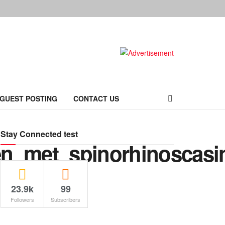
 GUEST POSTING
CONTACT US
Stay Connected test
en_met_spinorhinoscasi
23.9k
99
Followers
Subscribers