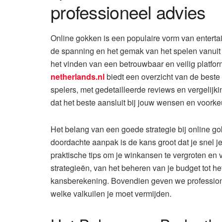
professioneel advies
Online gokken is een populaire vorm van entert
de spanning en het gemak van het spelen vanuit h
het vinden van een betrouwbaar en veilig platfor
netherlands.nl
biedt een overzicht van de beste
spelers, met gedetailleerde reviews en vergelijkin
dat het beste aansluit bij jouw wensen en voorke
Het belang van een goede strategie bij online g
doordachte aanpak is de kans groot dat je snel je 
praktische tips om je winkansen te vergroten en
strategieën, van het beheren van je budget tot he
kansberekening. Bovendien geven we professione
welke valkuilen je moet vermijden.