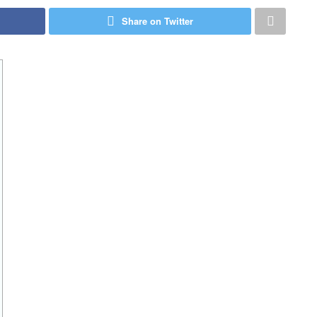
Share on Twitter