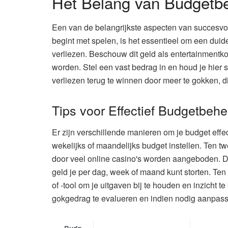
Het Belang van Budgetbe
Een van de belangrijkste aspecten van succesvol
begint met spelen, is het essentieel om een duide
verliezen. Beschouw dit geld als entertainmentkos
worden. Stel een vast bedrag in en houd je hier str
verliezen terug te winnen door meer te gokken, di
Tips voor Effectief Budgetbehe
Er zijn verschillende manieren om je budget effec
wekelijks of maandelijks budget instellen. Ten t
door veel online casino's worden aangeboden. De
geld je per dag, week of maand kunt storten. Te
of -tool om je uitgaven bij te houden en inzicht t
gokgedrag te evalueren en indien nodig aanpas