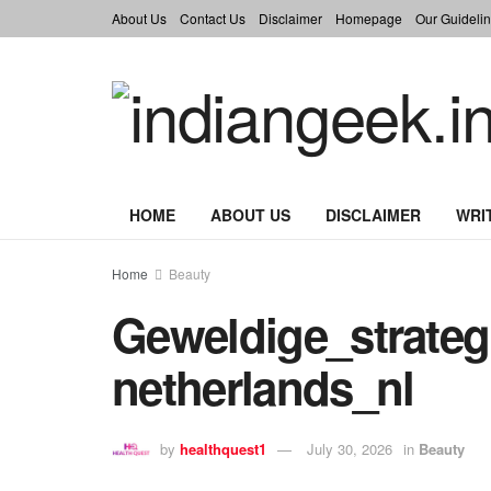
About Us
Contact Us
Disclaimer
Homepage
Our Guidelin
HOME
ABOUT US
DISCLAIMER
WRI
Home
Beauty
Geweldige_strate
netherlands_nl
by
healthquest1
July 30, 2026
in
Beauty