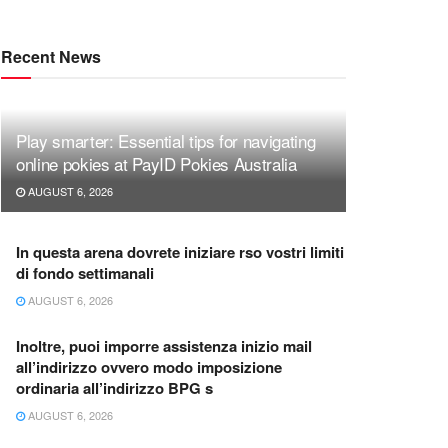
Recent News
Play smarter: Essential tips for navigating
online pokies at PayID Pokies Australia
AUGUST 6, 2026
In questa arena dovrete iniziare rso vostri limiti
di fondo settimanali
AUGUST 6, 2026
Inoltre, puoi imporre assistenza inizio mail
all’indirizzo ovvero modo imposizione
ordinaria all’indirizzo BPG s
AUGUST 6, 2026