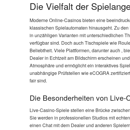
Die Vielfalt der Spielan
Moderne Online-Casinos bieten eine beeindrucke
klassischen Spielautomaten hinausgeht. Zu den b
in unzähligen Varianten mit unterschiedlichen 
verfügbar sind. Doch auch Tischspiele wie Roule
Beliebtheit. Viele Plattformen, darunter auch , 
Dealer in Echtzeit am Bildschirm erscheinen und 
Atmosphäre und ermöglicht ein interaktives Spiel
unabhängige Prüfstellen wie eCOGRA zertifiziert,
fair sind.
Die Besonderheiten von Live-
Live-Casino-Spiele stellen eine Brücke zwischen 
Sie werden in professionellen Studios mit echte
einen Chat mit dem Dealer und anderen Spielern