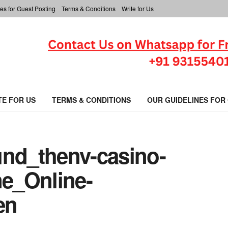
es for Guest Posting
Terms & Conditions
Write for Us
TE FOR US
TERMS & CONDITIONS
OUR GUIDELINES FOR
und_thenv-casino-
e_Online-
en