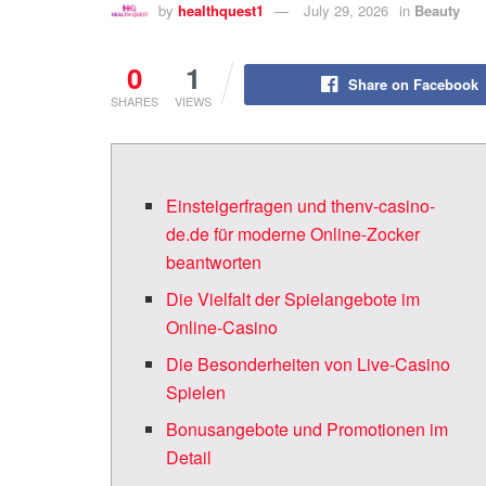
by
healthquest1
July 29, 2026
in
Beauty
0
1
Share on Facebook
SHARES
VIEWS
Einsteigerfragen und thenv-casino-
de.de für moderne Online-Zocker
beantworten
Die Vielfalt der Spielangebote im
Online-Casino
Die Besonderheiten von Live-Casino
Spielen
Bonusangebote und Promotionen im
Detail