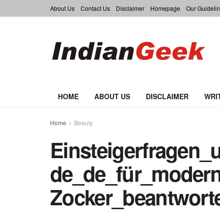
About Us
Contact Us
Disclaimer
Homepage
Our Guidelin
HOME
ABOUT US
DISCLAIMER
WRI
Home
Beauty
Einsteigerfragen_
de_de_für_modern
Zocker_beantwort