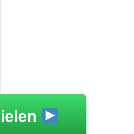
ielen