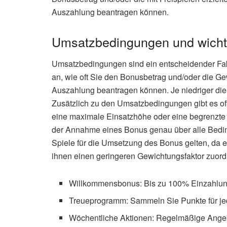
Auszahlung beantragen können.
Umsatzbedingungen und wicht
Umsatzbedingungen sind ein entscheidender Fa
an, wie oft Sie den Bonusbetrag und/oder die G
Auszahlung beantragen können. Je niedriger die 
Zusätzlich zu den Umsatzbedingungen gibt es of
eine maximale Einsatzhöhe oder eine begrenzte G
der Annahme eines Bonus genau über alle Bedin
Spiele für die Umsetzung des Bonus gelten, da 
ihnen einen geringeren Gewichtungsfaktor zuord
Willkommensbonus: Bis zu 100% Einzahlun
Treueprogramm: Sammeln Sie Punkte für je
Wöchentliche Aktionen: Regelmäßige Angebo