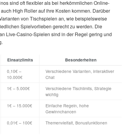
nos sind oft flexibler als bei herkömmlichen Online-
s auch High Roller auf ihre Kosten kommen. Darüber
 Varianten von Tischspielen an, wie beispielsweise
iedlichen Spielvorlieben gerecht zu werden. Die
an Live-Casino-Spielen sind in der Regel gering und
g.
Einsatzlimits
Besonderheiten
0,10€ –
Verschiedene Varianten, interaktiver
10.000€
Chat
1€ – 5.000€
Verschiedene Tischlimits, Strategie
wichtig
1€ – 15.000€
Einfache Regeln, hohe
Gewinnchancen
0,01€ – 100€
Themenvielfalt, Bonusfunktionen