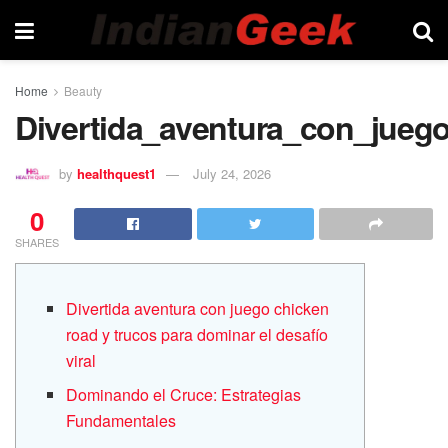
Home
Beauty
Divertida_aventura_con_jueg
by
healthquest1
July 24, 2026
0
SHARES
Divertida aventura con juego chicken
road y trucos para dominar el desafío
viral
Dominando el Cruce: Estrategias
Fundamentales