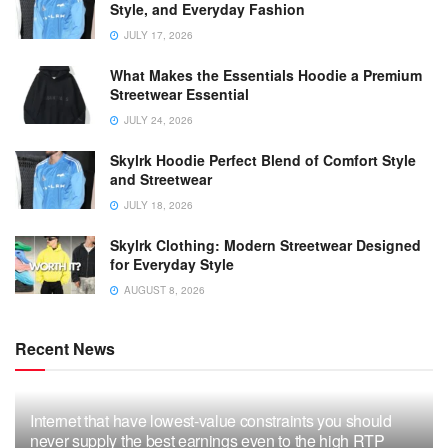
Style, and Everyday Fashion
JULY 17, 2026
What Makes the Essentials Hoodie a Premium
Streetwear Essential
JULY 24, 2026
Skylrk Hoodie Perfect Blend of Comfort Style
and Streetwear
JULY 18, 2026
Skylrk Clothing: Modern Streetwear Designed
for Everyday Style
AUGUST 8, 2026
Recent News
Internet that have lowest-value constraints you should
never supply the best earnings even to the high RTP