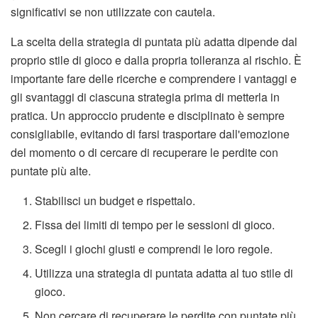
significativi se non utilizzate con cautela.
La scelta della strategia di puntata più adatta dipende dal
proprio stile di gioco e dalla propria tolleranza al rischio. È
importante fare delle ricerche e comprendere i vantaggi e
gli svantaggi di ciascuna strategia prima di metterla in
pratica. Un approccio prudente e disciplinato è sempre
consigliabile, evitando di farsi trasportare dall'emozione
del momento o di cercare di recuperare le perdite con
puntate più alte.
Stabilisci un budget e rispettalo.
Fissa dei limiti di tempo per le sessioni di gioco.
Scegli i giochi giusti e comprendi le loro regole.
Utilizza una strategia di puntata adatta al tuo stile di
gioco.
Non cercare di recuperare le perdite con puntate più