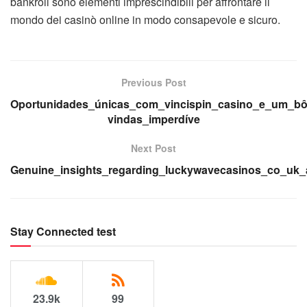
bankroll sono elementi imprescindibili per affrontare il
mondo dei casinò online in modo consapevole e sicuro.
Previous Post
Oportunidades_únicas_com_vincispin_casino_e_um_b
vindas_imperdíve
Next Post
Genuine_insights_regarding_luckywavecasinos_co_uk_
Stay Connected test
23.9k
99