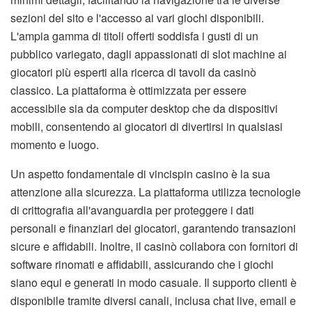
sezioni del sito e l'accesso ai vari giochi disponibili.
L'ampia gamma di titoli offerti soddisfa i gusti di un
pubblico variegato, dagli appassionati di slot machine ai
giocatori più esperti alla ricerca di tavoli da casinò
classico. La piattaforma è ottimizzata per essere
accessibile sia da computer desktop che da dispositivi
mobili, consentendo ai giocatori di divertirsi in qualsiasi
momento e luogo.
Un aspetto fondamentale di vincispin casino è la sua
attenzione alla sicurezza. La piattaforma utilizza tecnologie
di crittografia all'avanguardia per proteggere i dati
personali e finanziari dei giocatori, garantendo transazioni
sicure e affidabili. Inoltre, il casinò collabora con fornitori di
software rinomati e affidabili, assicurando che i giochi
siano equi e generati in modo casuale. Il supporto clienti è
disponibile tramite diversi canali, inclusa chat live, email e