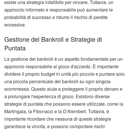
esiste una strategia infallibile per vincere. Tuttavia, un
approccio informato e responsabile può aumentare le
probabilità di successo e ridurre il rischio di perdite
eccessive.
Gestione del Bankroll e Strategie di
Puntata
La gestione del bankroll è un aspetto fondamentale per un
approccio responsabile al gioco d'azzardo. È importante
dividere il proprio budget in unità più piccole e puntare solo
una piccola percentuale del bankroll su ogni singola
scommessa. Questo aiuta a proteggere il proprio denaro e
a prolungare l'esperienza di gioco. Esistono diverse
strategie di puntata che possono essere utilizzate, come la
Martingala, la Fibonacci e la D'Alembert. Tuttavia, è
importante ricordare che nessuna di queste strategie
garantisce la vincita, e possono comportare rischi