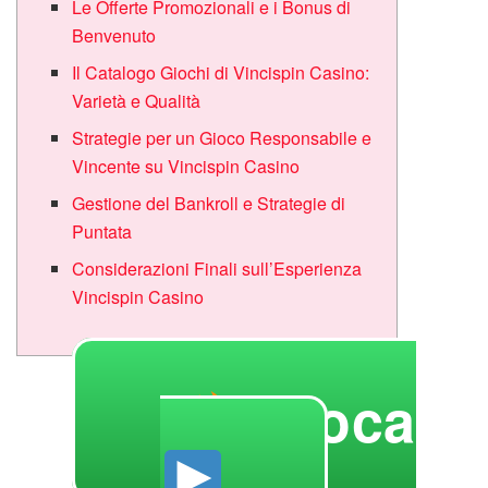
Le Offerte Promozionali e i Bonus di
Benvenuto
Il Catalogo Giochi di Vincispin Casino:
Varietà e Qualità
Strategie per un Gioco Responsabile e
Vincente su Vincispin Casino
Gestione del Bankroll e Strategie di
Puntata
Considerazioni Finali sull’Esperienza
Vincispin Casino
Gioca