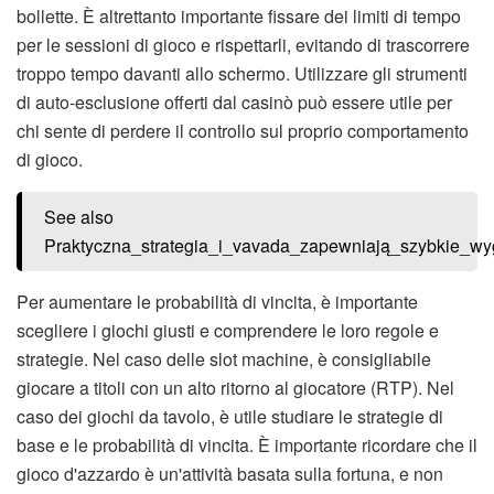
bollette. È altrettanto importante fissare dei limiti di tempo
per le sessioni di gioco e rispettarli, evitando di trascorrere
troppo tempo davanti allo schermo. Utilizzare gli strumenti
di auto-esclusione offerti dal casinò può essere utile per
chi sente di perdere il controllo sul proprio comportamento
di gioco.
See also
Praktyczna_strategia_i_vavada_zapewniają_szybkie_w
Per aumentare le probabilità di vincita, è importante
scegliere i giochi giusti e comprendere le loro regole e
strategie. Nel caso delle slot machine, è consigliabile
giocare a titoli con un alto ritorno al giocatore (RTP). Nel
caso dei giochi da tavolo, è utile studiare le strategie di
base e le probabilità di vincita. È importante ricordare che il
gioco d'azzardo è un'attività basata sulla fortuna, e non