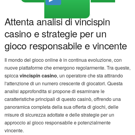
Attenta analisi di vincispin
casino e strategie per un
gioco responsabile e vincente
Il mondo del gioco online è in continua evoluzione, con
nuove piattaforme che emergono regolarmente. Tra queste,
spicca
vincispin casino
, un operatore che sta attirando
l'attenzione di un numero crescente di giocatori. Questa
analisi approfondita si propone di esaminare le
caratteristiche principali di questo casinò, offrendo una
panoramica completa della sua offerta di giochi, delle
misure di sicurezza adottate e delle strategie per un
approccio al gioco responsabile e potenzialmente
vincente.