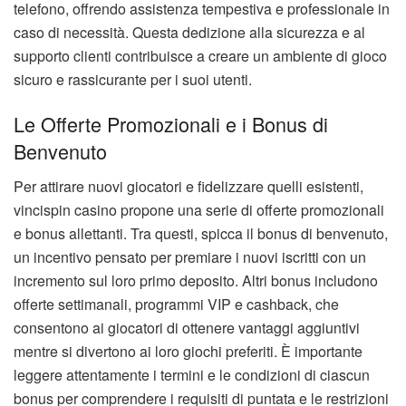
telefono, offrendo assistenza tempestiva e professionale in
caso di necessità. Questa dedizione alla sicurezza e al
supporto clienti contribuisce a creare un ambiente di gioco
sicuro e rassicurante per i suoi utenti.
Le Offerte Promozionali e i Bonus di
Benvenuto
Per attirare nuovi giocatori e fidelizzare quelli esistenti,
vincispin casino propone una serie di offerte promozionali
e bonus allettanti. Tra questi, spicca il bonus di benvenuto,
un incentivo pensato per premiare i nuovi iscritti con un
incremento sul loro primo deposito. Altri bonus includono
offerte settimanali, programmi VIP e cashback, che
consentono ai giocatori di ottenere vantaggi aggiuntivi
mentre si divertono ai loro giochi preferiti. È importante
leggere attentamente i termini e le condizioni di ciascun
bonus per comprendere i requisiti di puntata e le restrizioni