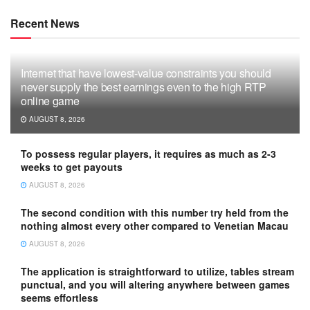
Recent News
Internet that have lowest-value constraints you should
never supply the best earnings even to the high RTP
online game
AUGUST 8, 2026
To possess regular players, it requires as much as 2-3
weeks to get payouts
AUGUST 8, 2026
The second condition with this number try held from the
nothing almost every other compared to Venetian Macau
AUGUST 8, 2026
The application is straightforward to utilize, tables stream
punctual, and you will altering anywhere between games
seems effortless