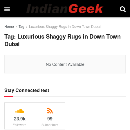
Home
Tag
Luxurious Shaggy Rugs in Down Town Dubai
Tag:
Luxurious Shaggy Rugs in Down Town
Dubai
No Content Available
Stay Connected test
23.9k
99
Followers
Subscribers