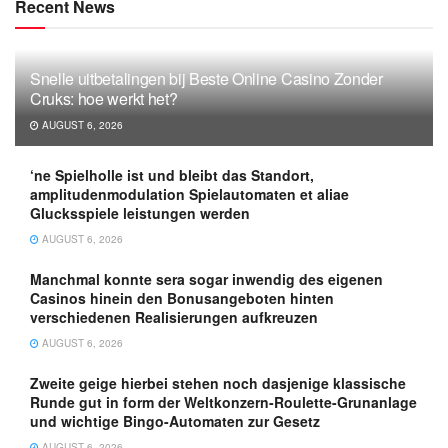
Recent News
Snelle uitbetalingen bij Beste Online Casino Zonder
Cruks: hoe werkt het?
AUGUST 6, 2026
‘ne Spielholle ist und bleibt das Standort,
amplitudenmodulation Spielautomaten et aliae
Glucksspiele leistungen werden
AUGUST 6, 2026
Manchmal konnte sera sogar inwendig des eigenen
Casinos hinein den Bonusangeboten hinten
verschiedenen Realisierungen aufkreuzen
AUGUST 6, 2026
Zweite geige hierbei stehen noch dasjenige klassische
Runde gut in form der Weltkonzern-Roulette-Grunanlage
und wichtige Bingo-Automaten zur Gesetz
AUGUST 6, 2026