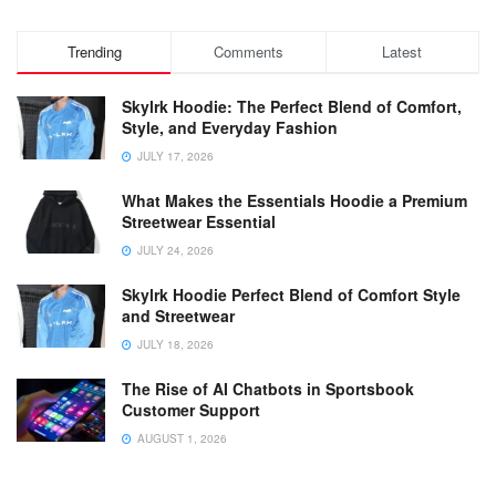
Trending
Comments
Latest
Skylrk Hoodie: The Perfect Blend of Comfort,
Style, and Everyday Fashion
JULY 17, 2026
What Makes the Essentials Hoodie a Premium
Streetwear Essential
JULY 24, 2026
Skylrk Hoodie Perfect Blend of Comfort Style
and Streetwear
JULY 18, 2026
The Rise of AI Chatbots in Sportsbook
Customer Support
AUGUST 1, 2026