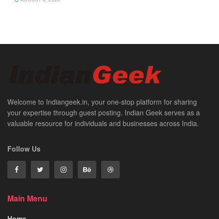
Welcome to Indiangeek.in, your one-stop platform for sharing
your expertise through guest posting. Indian Geek serves as a
valuable resource for individuals and businesses across India.
Follow Us
Main Menu
Home